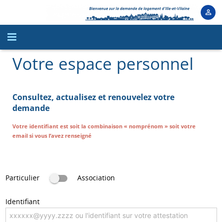
Votre espace personnel
Accueil
La demande de logement social
Consultez, actualisez et renouvelez votre
Créez votre demande
demande
Votre identifiant est soit la combinaison « nomprénom » soit votre
Votre espace personnel
email si vous l’avez renseigné
La location active à Rennes
Chiffres clés
Des questions ?